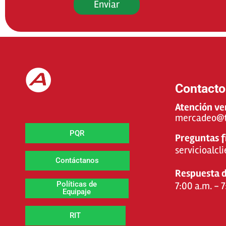
Contacto
Atención ve
mercadeo@t
PQR
Preguntas 
servicioalc
Contáctanos
Respuesta d
7:00 a.m. - 
Políticas de
Equipaje
RIT