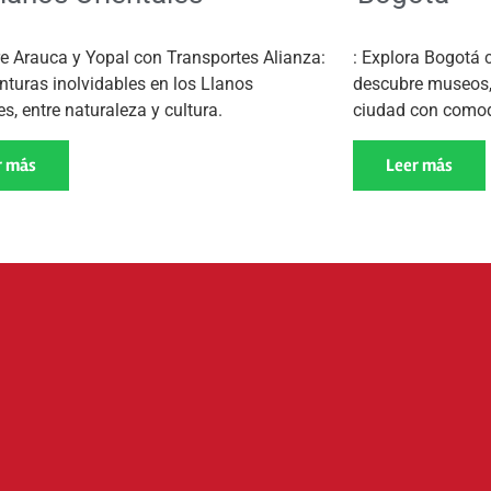
e Arauca y Yopal con Transportes Alianza:
: Explora Bogotá 
nturas inolvidables en los Llanos
descubre museos, f
es, entre naturaleza y cultura.
ciudad con comod
r más
Leer más