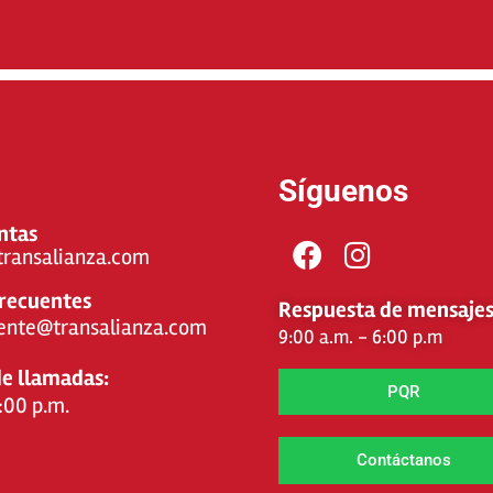
Síguenos
ntas
ransalianza.com
frecuentes
Respuesta de mensajes
liente@transalianza.com
9:00 a.m. - 6:00 p.m
e llamadas:
PQR
7:00 p.m.
Contáctanos