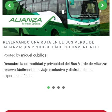
LA 
ERVANDO UNA RUTA EN EL BUS VERDE DE
TR
ANZA: ¡UN PROCESO FÁCIL Y CONVENIENTE!
Pos
ted by
miguel cubillos
Tran
ubre la comodidad y privacidad del Bus Verde de Alianza:
efic
rva fácilmente un viaje exclusivo y disfruta de una
tran
riencia única.
1
2
3
4