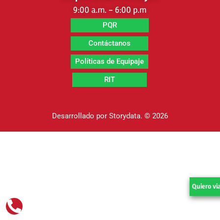
9:00 a.m. - 6:00 p.m
PQR
Contáctanos
Políticas de Equipaje
RIT
Desarrollado por
Storydata.
© 2026
Quiero via